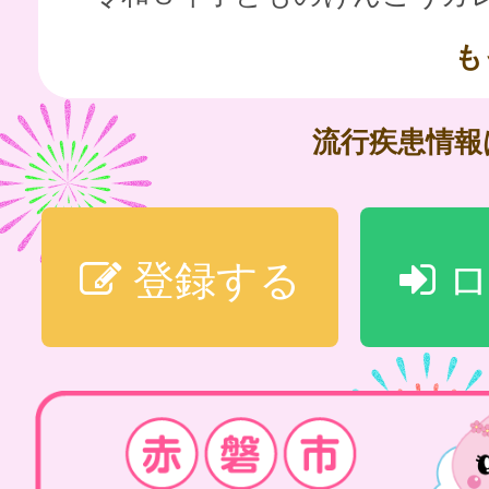
も
流行疾患情
登録する
ロ