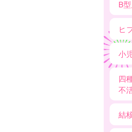
B
ヒ
小
四
不
結核