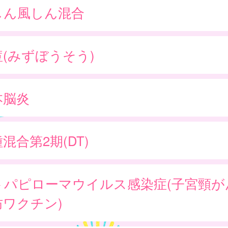
しん風しん混合
痘(みずぼうそう)
本脳炎
混合第2期(DT)
トパピローマウイルス感染症(子宮頸が
防ワクチン)