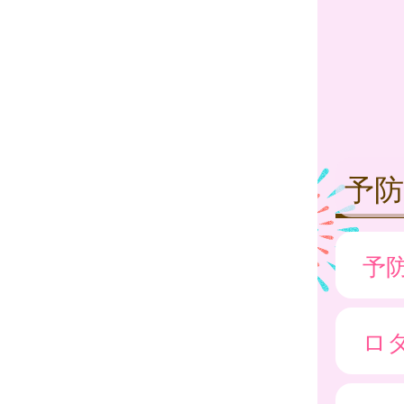
予防
予
ロ