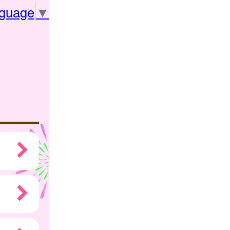
nguage
▼