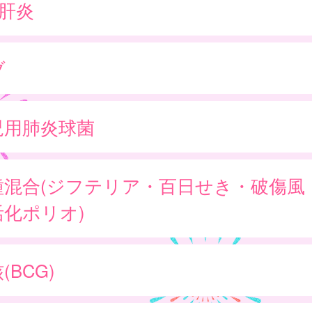
型肝炎
ブ
児用肺炎球菌
種混合(ジフテリア・百日せき・破傷風
活化ポリオ)
(BCG)