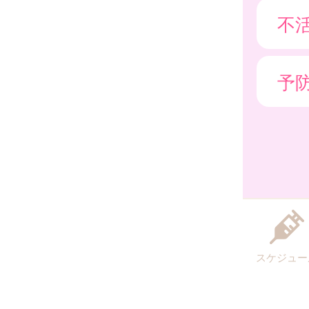
不
予
スケジュー