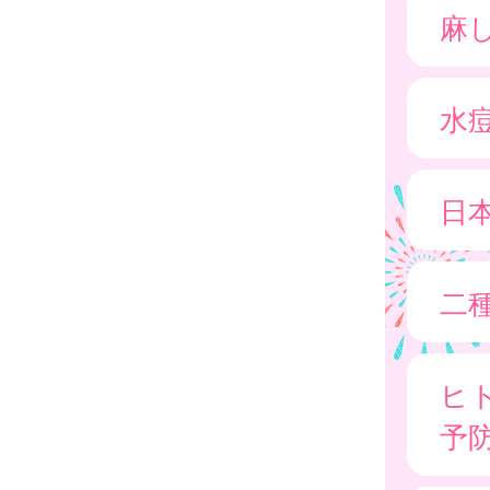
麻
水
日
二種
ヒ
予