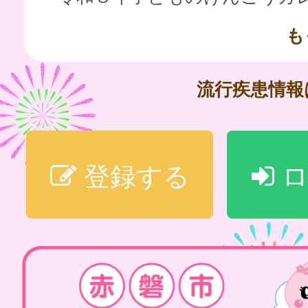
も
流行疾患情
登録する
ロ