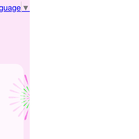
nguage
▼