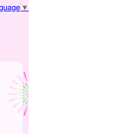
nguage
▼